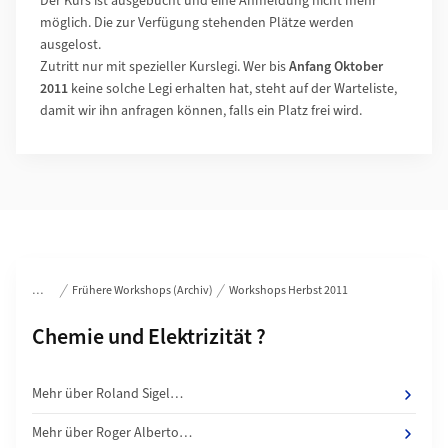
Der Kurs ist ausgebucht und eine Anmeldung nicht mehr
möglich. Die zur Verfügung stehenden Plätze werden
ausgelost.
Zutritt nur mit spezieller Kurslegi. Wer bis
Anfang Oktober
2011
keine solche Legi erhalten hat, steht auf der Warteliste,
damit wir ihn anfragen können, falls ein Platz frei wird.
Bereichsnavigation
Frühere Workshops (Archiv)
Workshops Herbst 2011
Unterseiten von
Chemie und Elektrizität ?
Mehr über Roland Sigel…
Mehr über Roger Alberto…