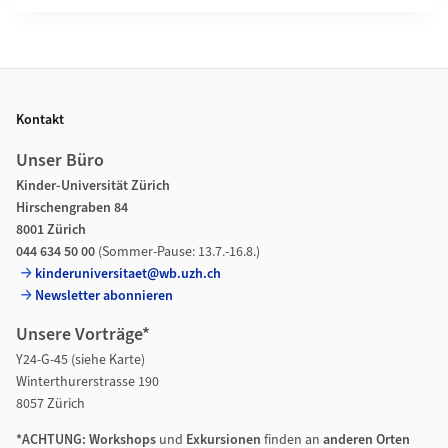
Footer
Kontakt
Unser Büro
Kinder-Universität Zürich
Hirschengraben 84
8001 Zürich
044 634 50 00
(Sommer-Pause: 13.7.-16.8.)
kinderuniversitaet@wb.uzh.ch
Newsletter abonnieren
Unsere Vorträge*
Y24-G-45 (siehe Karte)
Winterthurerstrasse 190
8057 Zürich
*ACHTUNG: Workshops
und
Exkursionen
finden an
anderen Orten