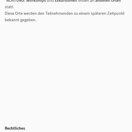
*ACHTUNG: Workshops
und
Exkursionen
finden an
anderen Orten
statt.
Diese Orte werden den Teilnehmenden zu einem späteren Zeitpunkt
bekannt gegeben.
Rechtliches