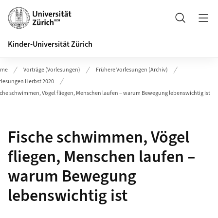
Header
Suche
Kinder-Universität Zürich
ome
Vorträge (Vorlesungen)
Frühere Vorlesungen (Archiv)
rlesungen Herbst 2020
sche schwimmen, Vögel fliegen, Menschen laufen – warum Bewegung lebenswichtig ist
Fische schwimmen, Vögel
fliegen, Menschen laufen –
warum Bewegung
lebenswichtig ist